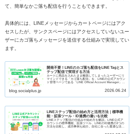
て、簡単なかご落ち配信を行うこともできます。
具体的には、LINEメッセージからカートページにはアク
セスしたが、サンクスページにはアクセスしていないユー
ザーにカゴ落ちメッセージを送信する仕組みで実現してい
ます。
開発不要！LINEのカゴ落ち配信をLINE Tagとス
テップ配信で実現する方法
カートに商品を入れたまま離脱してしまったユーザーにリ
マインドできる「カゴ落ち配信」を、LINEの公式アカウン
ト管理ページである「LINE Official Account Manager」の
標準機能（LINE Tag・ウェブトラフィックオーディエン
ス・ステップ配信）だけを使ってできる方法を伝授しま
2026.06.24
blog.socialplus.jp
す！
LINEステップ配信の始め方と活用方法｜標準機
能・拡張ツール・ID連携の違いを比較
LINEステップ配信の仕組みや始め方を解説。LINE公式ア
カウントの標準機能、拡張ツール、LINEのID連携の3つの
方法を比較し、成功事例も紹介。自社に合った最適な活用
法が分かります。また、EC、人材、定期購買など業種別の
効果的なステップ配信シナリオ例も紹介。