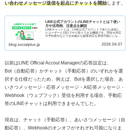
い合わせメッセージ送信を起点にチャットを開始
します。
LINE公式アカウントのLINEチャットとは？使い
方や活用例、注意点を解説
LINEチャットとは、LINE公式アカウントで友だち追加し
たユーザーと1対1でやり取りできる機能です。問合せ対応
や予約受付などできめ細かな顧客対応を実現可能にしなが
ら、通数課金としてカウントされないというメリットもあ
ります。本記事ではその活用のポイントや注意点、具体的
2026.04.07
blog.socialplus.jp
な活用事例もご紹介します。
以前はLINE Official Accout Managerの応答設定は、
Bot（自動応答）かチャット（手動応答）のいずれかを選
択する仕様だったため、例えば、Botを選択した場合、あ
いさつメッセージ・応答メッセージ・AI応答メッセージ・
Webhook（ウェブフック）受信を利用する場合、手動応
答のLINEチャットは利用できませんでした。
現在は、チャット（手動応答）、あいさつメッセージ（自
動応答）、Webhookのオンオフがそれぞれ可能になりま