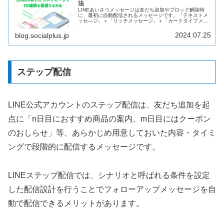
法
LINEあいさつメッセージは友だち追加やブロック解除時
に、最初に自動配信されるメッセージです。「テキストメ
ッセ―ジ」＋「リッチメッセージ」＋「カードタイプメッ
セージ」の組み合わせで「ID連携」を訴求するあいさつメ
ッセージを設定する方法を解説します。ID連携促進以外で
2024.07.25
blog.socialplus.jp
もつかえるので是非ご参考ください。
ステップ配信
LINE公式アカウントのステップ配信は、友だち追加を起
点に「n日目におすすめ商品の案内、m日目にはクーポン
のおしらせ」等、あらかじめ用意しておいた内容・タイミ
ングで段階的に配信するメッセージです。
LINEステップ配信では、シナリオと呼ばれる条件を設定
した配信設計を行うことでフォローアップメッセージを自
動で配信できるメリットがあります。