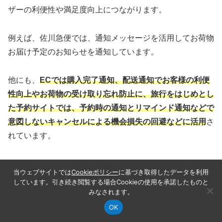
ザーの利便性や満足度向上につながります。
例えば、佐川急便では、通知メッセージを活用してお荷物
お届け予定のお知らせを通知しています。
他にも、
ECでは購入完了通知、配送通知でお客様の利便
性向上やお荷物の受け取り忘れ防止に、旅行をはじめとし
た予約サイトでは、予約時の通知とリマインド通知などで
意図しないキャンセルによる機会損失の回避などに活用
さ
れています。
尚、通知メッセージ活用には様々な条件があります。
当ウェブサイトでは
Cookieポリシー
に基づき取得したデータを利用
しています。引き続き閲覧する場合Cookieの使用を承諾したものと
【LINE通知メッセージの利用条件】
みなされます。
OK
記事カテゴリ
この記事の目次
シェア
検索
サイドバー
LINEの認定パートナー経由での申請・UX審査が必要