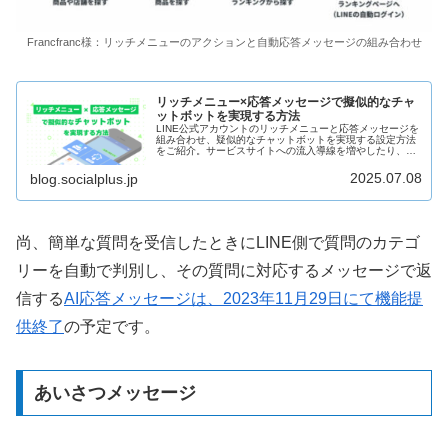
Francfranc様：リッチメニューのアクションと自動応答メッセージの組み合わせ
リッチメニュー×応答メッセージで擬似的なチャ
ットボットを実現する方法
LINE公式アカウントのリッチメニューと応答メッセージを
組み合わせ、疑似的なチャットボットを実現する設定方法
をご紹介。サービスサイトへの流入導線を増やしたり、限
られたスペースの中で多くの情報訴求が可能になります。
リッチメニューを通して便利な顧客体験を提供し、LINE経
2025.07.08
blog.socialplus.jp
由の売上増につなげる方法を事例を交えて解説します。
尚、簡単な質問を受信したときにLINE側で質問のカテゴ
リーを自動で判別し、その質問に対応するメッセージで返
信する
AI応答メッセージは、2023年11月29日にて機能提
供終了
の予定です。
あいさつメッセージ