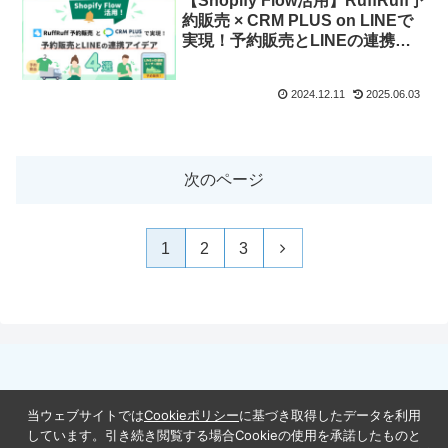
【Shopify Flow活用】RuffRuff予
約販売 × CRM PLUS on LINEで
実現！予約販売とLINEの連携ア
イデア4選
2024.12.11
2025.06.03
次のページ
次
1
2
3
へ
ホーム
運営会社について
当ウェブサイトでは
Cookieポリシー
に基づき取得したデータを利用
Cookieポリシー
オンラインプライバシー通知
しています。引き続き閲覧する場合Cookieの使用を承諾したものと