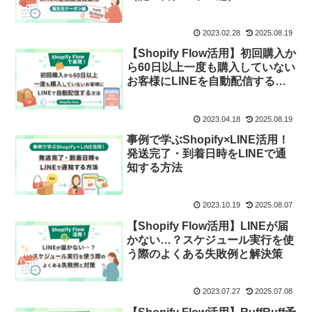
2023.02.28
2025.08.19
【Shopify Flow活用】初回購入か
ら60日以上一度も購入していない
お客様にLINEを自動配信する方
法
2023.04.18
2025.08.19
事例で学ぶShopify×LINE活用！
発送完了・到着日時をLINEで通
知する方法
2023.10.19
2025.08.07
【Shopify Flow活用】LINEが届
かない…？スケジュール実行を使
う際のよくある失敗例と解決策
2023.07.27
2025.07.08