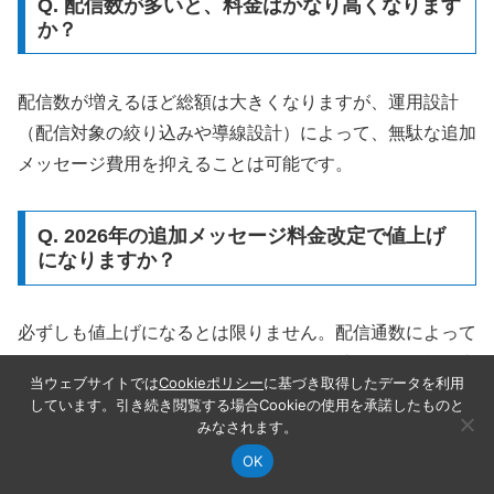
Q. 配信数が多いと、料金はかなり高くなります
か？
配信数が増えるほど総額は大きくなりますが、運用設計
（配信対象の絞り込みや導線設計）によって、無駄な追加
メッセージ費用を抑えることは可能です。
Q. 2026年の追加メッセージ料金改定で値上げ
になりますか？
必ずしも値上げになるとは限りません。配信通数によって
はコストが下がるケースもあるため、自社の配信規模で事
当ウェブサイトでは
Cookieポリシー
に基づき取得したデータを利用
前に試算することが重要です。
しています。引き続き閲覧する場合Cookieの使用を承諾したものと
みなされます。
OK
LINE公式アカウントの料金設計｜ポイン
記事カテゴリ
この記事の目次
シェア
検索
サイドバー