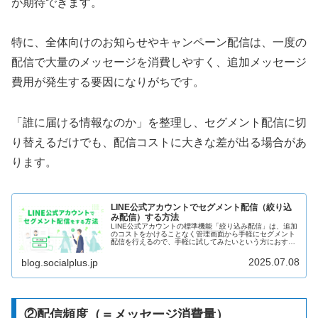
が期待できます。
特に、全体向けのお知らせやキャンペーン配信は、一度の
配信で大量のメッセージを消費しやすく、追加メッセージ
費用が発生する要因になりがちです。
「誰に届ける情報なのか」を整理し、セグメント配信に切
り替えるだけでも、配信コストに大きな差が出る場合があ
ります。
LINE公式アカウントでセグメント配信（絞り込
み配信）する方法
LINE公式アカウントの標準機能「絞り込み配信」は、追加
のコストをかけることなく管理画面から手軽にセグメント
配信を行えるので、手軽に試してみたいという方におすす
めの方法です。性別・年代などの属性、過去のメッセージ
配信を開封・クリックした友だち、特定の条件にマッチし
2025.07.08
blog.socialplus.jp
たオーディエンスなどを配信先に指定し、効果的なセグメ
ント配信を行う方法を解説します。
②配信頻度（＝メッセージ消費量）