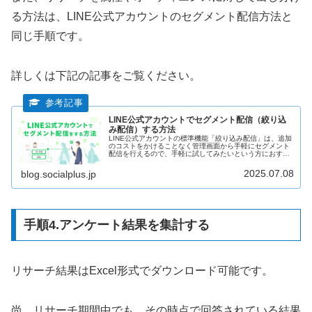
る方法は、LINE公式アカウントのセグメント配信方法と
同じ手順です。
詳しくは下記の記事をご覧ください。
LINE公式アカウントでセグメント配信（絞り込
み配信）する方法
LINE公式アカウントの標準機能「絞り込み配信」は、追加
のコストをかけることなく管理画面から手軽にセグメント
配信を行えるので、手軽に試してみたいという方におすす
めの方法です。性別・年代などの属性、過去のメッセージ
配信を開封・クリックした友だち、特定の条件にマッチし
2025.07.08
blog.socialplus.jp
たオーディエンスなどを配信先に指定し、効果的なセグメ
ント配信を行う方法を解説します。
手順4.アンケート結果を集計する
リサーチ結果はExcel形式でダウンロード可能です。
尚、リサーチ期間中でも、その時点で回答されている結果