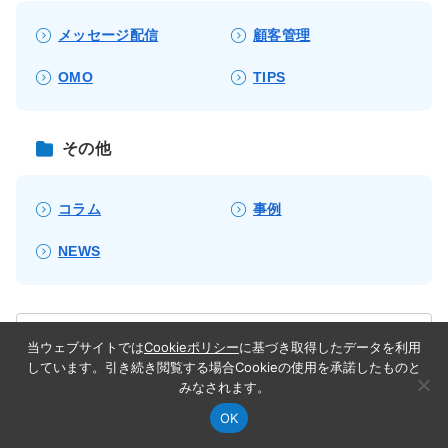
メッセージ配信
顧客管理
OMO
TIPS
その他
コラム
事例
NEWS
当ウェブサイトでは
Cookieポリシー
に基づき取得したデータを利用
しています。引き続き閲覧する場合Cookieの使用を承諾したものと
みなされます。
関連記事
OK
LINEログインとは？ 読めばわか
記事カテゴリ
この記事の目次
シェア
検索
サイドバー