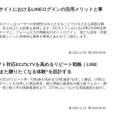
CサイトにおけるLINEログインの活用メリットと事
NEログインはユーザーの利便性を向上させることでさまざまな課題を解
、売上向上にも効果を発揮します。ECサイトにおけるLINEのCRM活用
テーマに、フォーム入力の簡略化やオートログイン、友だち追加・ID連
促進といった具体的な施策を事例とあわせてご紹介します。
2021.11.04
2026.08.05
フト対応ECのLTVを高めるリピート戦略｜LINE
“また贈りたくなる体験”を設計する
トECのリピート率・F2転換を高める“LINE施策”を詳しく解説。LINE公
カウントを活用した商品発見・購入導線の最適化や購入後フォロー、贈
・受け取り手の体験最適化まで、LTV向上につながる実践施策を紹介し
。
2025.11.13
2026.08.05