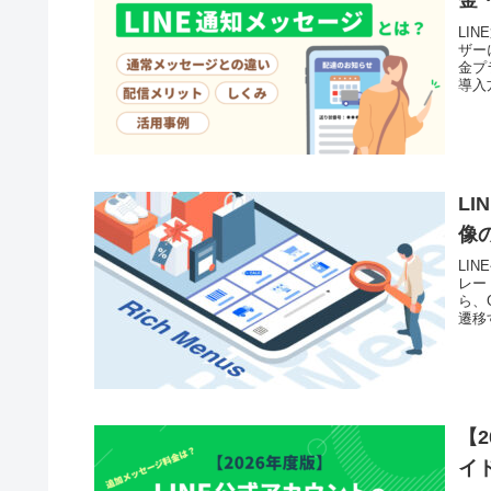
金
LI
ザー
金プ
導入
L
像
LI
レー
ら、
遷移
ど応
【
イ