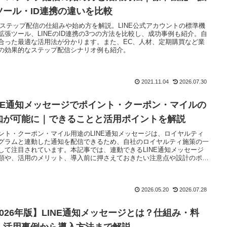
ツール・ID連携の違いを比較
NEステップ配信の仕組みや始め方を解説。LINE公式アカウントの標準機
拡張ツール、LINEのID連携の3つの方法を比較し、成功事例も紹介。自
合った最適な活用法が分かります。また、EC、人材、定期購買など業
の効果的なステップ配信シナリオ例も紹介。
2021.11.04
2026.07.30
INE通知メッセージでポイント・クーポン・マイルの
知が可能に｜できることと活用ポイントを解説
ント・クーポン・マイル用途のLINE通知メッセージは、ロイヤルティ
グラムと連動した通知を配信できるため、自社のロイヤルティ施策の一
して注目されています。本記事では、連動できるLINE通知メッセージ
類や、活用のメリット、導入前に押さえておきたい注意点や設計のポイ
について解説していきます。
2026.05.20
2026.07.28
2026年版】LINE通知メッセージとは？仕組み・料