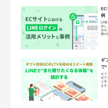
E
例
LI
決し
法を
携の
ギ
で
ギフ
式ア
り手
ます