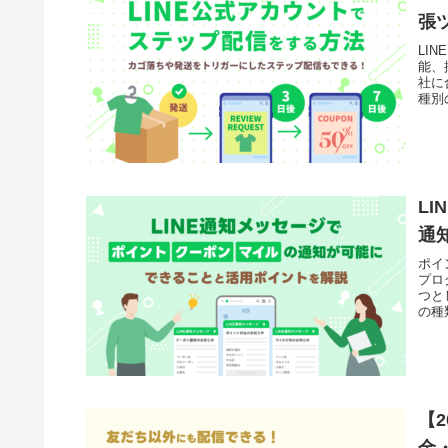
張
LI
能、
社に
種別
L
通
ポイ
プロ
つと
の種
ント
【