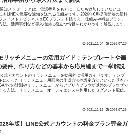
・活用事例から導入方法まで解説
NE通知メッセージとは、電話番号をもとに、友だち追加していないユー
にもLINEで重要な通知を送れる仕組みです。2026年6月提供開始の新料
ラン「ストアビジネス＆ECプラン」も踏まえ、仕組みや料金プラン、
方法、活用事例など導入検討に役立つ情報をわかりやすく解説します。
2021.11.04
2026.07.28
INEリッチメニューの活用ガイド：テンプレートや画
の要件、作り方などの基本から応用編まで一挙解説
NE公式アカウントのリッチメニューを効果的に活用ガイドです。テンプ
トにそったリッチメニュー用画像の作成方法や設定方法といった基本か
GA4での計測やリッチメニューからアプリ内ブラウザ以外のブラウザで
する方法、リッチメニューオーディエンスを利用したセグメント配信な
用編まで紹介
2021.11.12
2026.07.28
2026年版】LINE公式アカウントの料金プラン完全ガ
ド