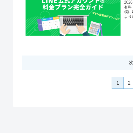
20
有料
模に
より
解説
1
2