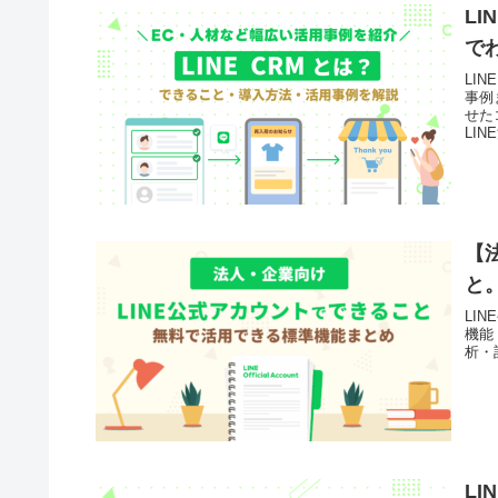
L
で
LI
事例
せた
LI
【
と
LI
機能
析・
L