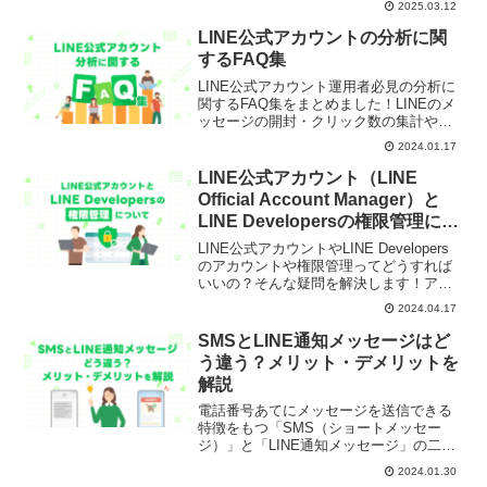
2025.03.12
未認証ミニアプリと認証済ミニアプリの
違いや、未認証ミニアプリの登場によっ
LINE公式アカウントの分析に関
て解決できる課題、具体的なリリースま
するFAQ集
での流れを解説します。
LINE公式アカウント運用者必見の分析に
関するFAQ集をまとめました！LINEのメ
ッセージの開封・クリック数の集計や
LINE通知メッセージからの友だち追加の
2024.01.17
計測の他、友だち追加の推移の確認方法
やブロック数についてなど、よくある質
LINE公式アカウント（LINE
問にピンポイントで回答しています。
Official Account Manager）と
LINE Developersの権限管理につ
いて
LINE公式アカウントやLINE Developers
のアカウントや権限管理ってどうすれば
いいの？そんな疑問を解決します！アカ
ウントの共有をおすすめしない理由や、
2024.04.17
LINE Official Account ManagerとLINE
Developersの権限付与の手順、注意点な
SMSとLINE通知メッセージはど
どを解説します。
う違う？メリット・デメリットを
解説
電話番号あてにメッセージを送信できる
特徴をもつ「SMS（ショートメッセー
ジ）」と「LINE通知メッセージ」の二つ
のサービスについて、リーチできるユー
2024.01.30
ザー、広告利用の可否、デザイン、料金