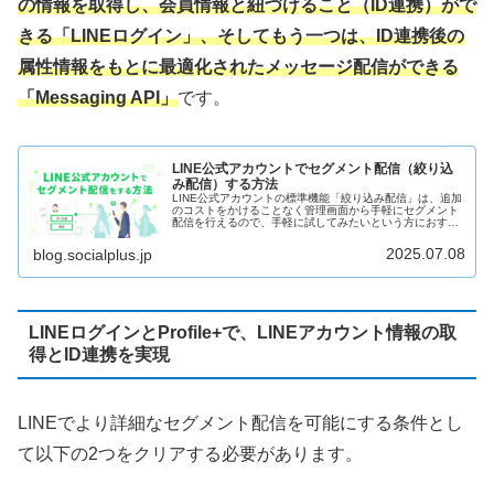
の情報を取得し、会員情報と紐づけること（ID連携）がで
きる「LINEログイン」、そしてもう一つは、ID連携後の
属性情報をもとに最適化されたメッセージ配信ができる
「Messaging API」
です。
LINE公式アカウントでセグメント配信（絞り込
み配信）する方法
LINE公式アカウントの標準機能「絞り込み配信」は、追加
のコストをかけることなく管理画面から手軽にセグメント
配信を行えるので、手軽に試してみたいという方におすす
めの方法です。性別・年代などの属性、過去のメッセージ
配信を開封・クリックした友だち、特定の条件にマッチし
2025.07.08
blog.socialplus.jp
たオーディエンスなどを配信先に指定し、効果的なセグメ
ント配信を行う方法を解説します。
LINEログインとProfile+で、LINEアカウント情報の取
得とID連携を実現
LINEでより詳細なセグメント配信を可能にする条件とし
て以下の2つをクリアする必要があります。