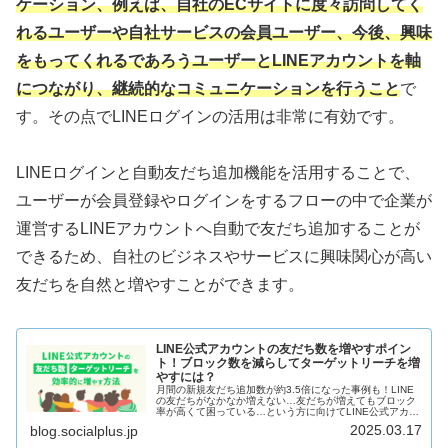
ケーション、例えば、自社のECサイトに度々訪問してく
れるユーザーや自社サービスの会員ユーザー、今後、興味
をもってくれるであろうユーザーとLINEアカウントを軸
につながり、継続的なコミュニケーションを行うこと
で
す。その点でLINEログインの活用は非常に有効です。
LINEログインと自動友だち追加機能を活用することで、
ユーザーが会員登録やログインをするフローの中で企業が
運営するLINEアカウントへ自動で友だち追加することが
できるため、自社のビジネスやサービスに興味関心が高い
友だちを自然と増やすことができます。
LINE公式アカウントの友だち数を増やすポイン
ト！ブロック数を減らしてターゲットリーチを増
やすには？
月間の新規友だち追加数が約3.5倍になった事例も！LINE
の友だちがなかなか増えない…友だちが増えてもブロック
率が高くて困っている…という方に向けてLINE公式アカウ
ントの友だち・ターゲットリーチを増やす方法（友だち追
2025.03.17
blog.socialplus.jp
加導線・LINEログイン・LINE広告・LINEミニアプリな
ど）を事例を交えてご紹介します。