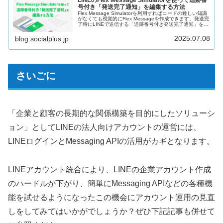
LINEのFlex Message Simulatorを使って追跡番
号付き「発送完了通知」を編集する方法
Flex Message Simulatorを利用すればコードの難しい知識
がなくても視覚的にFlex Messageを作成できます。発送完
了時にLINEで送信する「追跡番号付き発送完了通知」を例
に挙げて、Flex Message Simulatorの基本的な使い方をご
紹介します。
2025.07.08
blog.socialplus.jp
さいごに
「企業と顧客の長期的な関係構築を目的にしたソリューシ
ョン」としてLINEの法人向けアカウントの運営には、
LINEログインとMessaging APIの活用がカギとなります。
LINEアカウント統合により、LINEの企業アカウント作成
のハードルが下がり、簡単にMessaging APIなどの各種機
能を試せるようになったこの機会にアカウント運用の見直
しをしてみてはいかがでしょうか？ぜひ下記記事も併せて