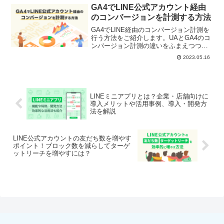
など特徴や違いを比較しながら詳しく解
GA4でLINE公式アカウント経由
説していきます！
のコンバージョンを計測する方法
GA4でLINE経由のコンバージョン計測を
行う方法をご紹介します。UAとGA4のコ
ンバージョン計測の違いをふまえつつ、
GA4でのカスタムイベントの設定方法、
2023.05.16
メッセージやリッチメニューからの計測
に必要なUTMパラメータ設定例、LINE経
由のコンバージョンの確認方をご紹介。
LINEミニアプリとは？企業・店舗向けに
導入メリットや活用事例、導入・開発方
法を解説
LINE公式アカウントの友だち数を増やす
ポイント！ブロック数を減らしてターゲ
ットリーチを増やすには？