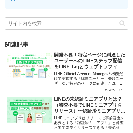
関連記事
開発不要！特定ページに到達した
ユーザーへのLINEステップ配信
をLINE Tagとウェブトラフィッ
クオーディエンスで実現する方法
LINE Official Account Managerの機能だ
けで実現する「購買ユーザー、登録ユー
ザーなど特定のページに到達したユーザ
ーを対象にしたLINEのステップ配信」を
2024.07.17
紹介。高いクリック率やコンバージョン
率が期待でき、一度設定してしまえば、
LINEの未認証ミニアプリとは？
条件にあったユーザーに自動で配信され
（審査不要でLINEミニアプリを
るため運用工数を削減できます。
リリース）〜認証済ミニアプリと
の比較も解説
LINEミニアプリはリリースに事前審査を
必要とする「認証済ミニアプリ」と審査
不要で素早くリリースできる「未認証ア
プリ」に細分化されます。本記事では、