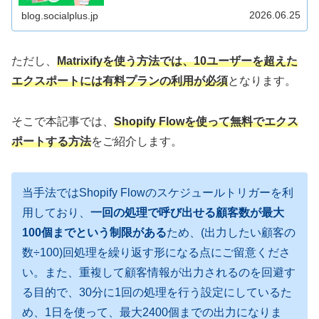
ECサイトに誘導できていない」「友だち数は増えたけど、
LINEのID連携数がなかなか伸びない」「ECサイトの購買
2026.06.25
blog.socialplus.jp
データをLINE配信に活用するため、もっとID連携数を伸ば
したい」という方におすすめです。
ただし、
Matrixifyを使う方法では、10ユーザーを超えた
エクスポートには有料プランの利用が必須
となります。
そこで本記事では、
Shopify Flowを使って無料でエクス
ポートする方法
をご紹介します。
当手法ではShopify Flowのスケジュールトリガーを利
用しており、
一回の処理で呼び出せる顧客数が最大
100個までという制限がある
ため、(出力したい顧客の
数÷100)回処理を繰り返す形になる点にご留意くださ
い。また、重複して顧客情報が出力されるのを回避す
る目的で、30分に1回の処理を行う設定にしているた
め、1日を使って、最大2400個までの出力になりま