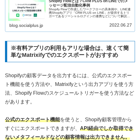
Shopify Flowとは？CRM PLUS on LINEでのメ
ッセージ配信自動化事例
Shopify Flowで作成したワークフローの具体例や、LINE連
携Shopifyアプリ「CRM PLUS on LINE」が提供するトリ
ガーであるソーシャルログインの連携などについて解説し
ます。また、要望の多いワークフローの実現例などもご紹
介します。
2022.06.27
blog.socialplus.jp
※有料アプリの利用もアリな場合は、速くて簡
単なMatrixifyでのエクスポートがおすすめ
Shopifyの顧客データを出力するには、公式のエクスポー
ト機能を使う方法や、Matrixifyという出力アプリを使う方
法、Shopify Flowのスケジュールトリガーを使う方法など
があります。
公式のエクスポート機能
を使うと、Shopify顧客管理から
すぐにエクスポートできますが、
API経由でしか取得でき
ないメタフィールドなどの顧客情報は出力できません。