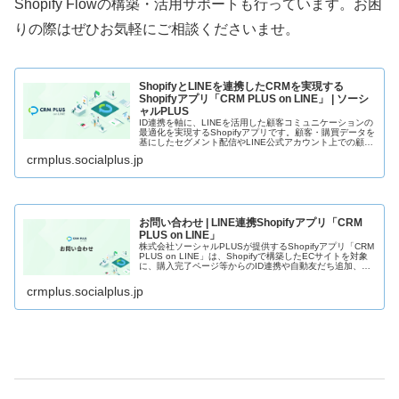
Shopify Flowの構築・活用サポートも行っています。お困
りの際はぜひお気軽にご相談くださいませ。
ShopifyとLINEを連携したCRMを実現する
Shopifyアプリ「CRM PLUS on LINE」 | ソーシ
ャルPLUS
ID連携を軸に、LINEを活用した顧客コミュニケーションの
最適化を実現するShopifyアプリです。顧客・購買データを
基にしたセグメント配信やLINE公式アカウント上での顧客
対応、リッチメニューの出し分け、購入・発送完了通知
crmplus.socialplus.jp
等、多様なLIN...
お問い合わせ | LINE連携Shopifyアプリ「CRM
PLUS on LINE」
株式会社ソーシャルPLUSが提供するShopifyアプリ「CRM
PLUS on LINE」は、Shopifyで構築したECサイトを対象
に、購入完了ページ等からのID連携や自動友だち追加、
Shopify上の購入履歴等に応じたメッセージ配信ま...
crmplus.socialplus.jp