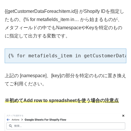
{{getCustomerDataForeachitem.id}} がShopify IDを指定し
たもの、{% for metafields_item in… から始まるものが、
メタフィールドの中でもNamespaceやKeyを特定のもの
に指定して出力する変数です。
{% for metafields_item in getCustomerDataF
上記の [namespace]、[key]の部分を特定のものに置き換え
てご利用ください。
※初めてAdd row to spreadsheetを使う場合の注意点