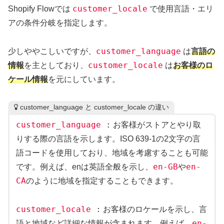
customer_locale
Shopify Flowでは
で使用言語・エリ
アの条件分岐を指定します。
customer_language
少しややこしいですが、
は
言語の
customer_locale
情報
を主としており、
は
お客様のロ
ケール情報
を元にしています。
customer_language と customer_locale の違い
customer_language
:
お客様がストアとやり取
りする際の言語を示します。ISO 639-1の2文字の言
語コードを使用しており、地域を考慮することも可能
en-GB
en-
です。例えば、enは英語全般を示し、
や
CA
のように地域を指定することもできます。
customer_locale
:
お客様のロケールを示し、言
en-
語と地域など詳細な情報が含まれます。例えば、