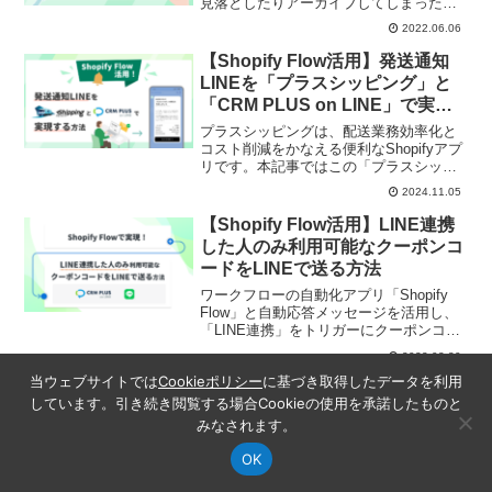
見落としたりアーカイブしてしまった
り……そんな課題の解決のためにLINE活
2022.06.06
用を行っている企業もあります。本記事
では、次回決済日の案内をLINEで送る方
【Shopify Flow活用】発送通知
法を紹介します。LINE配信には弊社ソー
LINEを「プラスシッピング」と
シャルPLUSのShopifyアプリ「CRM
「CRM PLUS on LINE」で実現
PLUS on LINE」、定期購入にはハックル
する方法
ベリー社のShopifyアプリ「定期購買」、
プラスシッピングは、配送業務効率化と
ワークフロー自動化には「Shopify
コスト削減をかなえる便利なShopifyアプ
Flow」を利用しています。
リです。本記事ではこの「プラスシッピ
ング」と、ワークフローの自動化無料ア
2024.11.05
プリ「Shopify Flow」、LINE連携・メッ
セージ配信アプリ「CRM PLUS on
【Shopify Flow活用】LINE連携
LINE」を使って、LINEで発送通知を配信
した人のみ利用可能なクーポンコ
する手順を紹介します。実際の画面やサ
ードをLINEで送る方法
ンプルコード付きで分かりやすく解説！
ワークフローの自動化アプリ「Shopify
Flow」と自動応答メッセージを活用し、
「LINE連携」をトリガーにクーポンコー
ドを自動送信する方法を解説します。
2022.03.30
「Flex Message」を使って具体的なクー
当ウェブサイトでは
Cookieポリシー
に基づき取得したデータを利用
ポンのメッセージ作成についても紹介し
【Shopify Flow活用】LINEとメ
ます。
しています。引き続き閲覧する場合Cookieの使用を承諾したものと
ールを使い分け！LINE連携者に
みなされます。
はLINEで、未連携者にはメール
でメッセージを送る方法
OK
友だち追加やID連携を行っているユーザ
ーとそうでないユーザーがいる中で、
記事カテゴリ
この記事の目次
シェア
検索
サイドバー