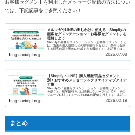
お客様セグメントを利用したメッセージ配信の方法につい
ては、下記記事をご参照ください！
メルマガやLINEの出しわけに使える「Shopifyの
顧客セグメンテーション・お客様セグメント」を
理解しよう
Shopifyの顧客セグメンテーション（お客様セグメント）と
は、過去の購入履歴などの顧客情報をもとに、条件に合致
する顧客の群を動的に作成できる機能です。本記事では、
具体的なセグメント条件の作り方からよく使うセグメント
2025.07.08
blog.socialplus.jp
例のほか、作成したセグメントをメルマガやLINE配信の宛
先として指定する方法もご紹介します！
【Shopify × LINE】購入履歴/商品セグメント
別！おすすめメッセージ＆クリエイティブアイデ
ア集
Shopifyの「顧客セグメンテーション・お客様セグメント」
を使うと、顧客情報を元に簡単にグループ化ができ、その
グループに対してメールやLINEの配信を行えます。本記事
では、特にニーズの高い「購入履歴や購入商品軸でのセグ
2026.02.19
blog.socialplus.jp
メント配信」について、セグメントの切り口や配信クリエ
イティブのアイデア事例を解説します。実際にメッセージ
を再現できるFlex Messageのサンプルコードも掲載！
まとめ