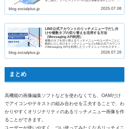
をご紹介。サービスサイトへの流入導線を増やしたり、限
られたスペースの中で多くの情報訴求が可能になります。
リッチメニューを通して便利な顧客体験を提供し、LINE経
2025.07.08
blog.socialplus.jp
由の売上増につなげる方法を事例を交えて解説します。
LINE公式アカウントのリッチメニューでだし分
けや複数タブの切り替えを活用する方法
（Messaging API利用）
複数のタブを切り替えるリッチメニューやユーザーごとに
動的にだし分けるリッチメニューなどLINE公式アカウント
のMessaging APIを利用したリッチメニューのカスタマイ
ズについて紹介します。事例をもとにタブ毎のコンテンツ
2026.07.28
blog.socialplus.jp
配置例や、Official Account Managerで作成したリッチメ
ニューとの併用時の注意点も解説します。
まとめ
高機能の画像編集ソフトなどを使わなくても、OAMだけ
でアイコンやテキストの組み合わせを工夫することで、わ
かりやすくオリジナリティのあるリッチメニュー画像を作
ることができます。
ユーザーが使いやすく、つい使ってみたくなるリッチメニ