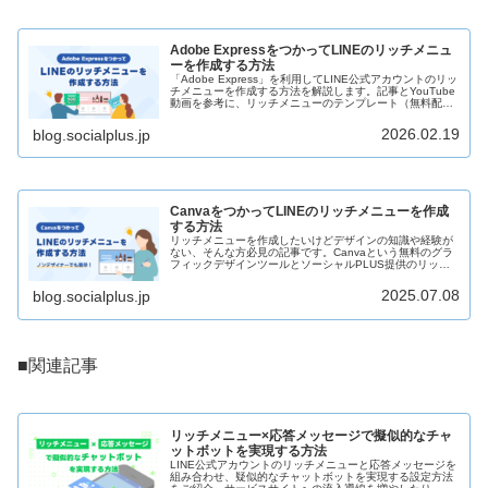
Adobe ExpressをつかってLINEのリッチメニュ
ーを作成する方法
「Adobe Express」を利用してLINE公式アカウントのリッ
チメニューを作成する方法を解説します。記事とYouTube
動画を参考に、リッチメニューのテンプレート（無料配
布）を使用して作成するため、ノンデザイナーや初心者で
も簡単にリッチメニューの画像が作成できます。
2026.02.19
blog.socialplus.jp
CanvaをつかってLINEのリッチメニューを作成
する方法
リッチメニューを作成したいけどデザインの知識や経験が
ない、そんな方必見の記事です。Canvaという無料のグラ
フィックデザインツールとソーシャルPLUS提供のリッチ
メニューの無料テンプレートを使った、簡単で効果的なリ
ッチメニュー作成方法をご紹介します。
2025.07.08
blog.socialplus.jp
■関連記事
リッチメニュー×応答メッセージで擬似的なチャ
ットボットを実現する方法
LINE公式アカウントのリッチメニューと応答メッセージを
組み合わせ、疑似的なチャットボットを実現する設定方法