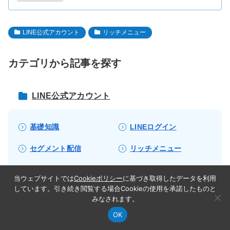
LINE公式アカウント
リッチメニュー
カテゴリから記事を探す
LINE公式アカウント
基礎知識
LINEログイン
セグメント配信
リッチメニュー
Messaging API
LINE Developers
当ウェブサイトでは
Cookieポリシー
に基づき取得したデータを利用
しています。引き続き閲覧する場合Cookieの使用を承諾したものと
LINE通知メッセージ
LINE会員証
みなされます。
LINE広告
OK
記事カテゴリ
この記事の目次
シェア
検索
サイドバー