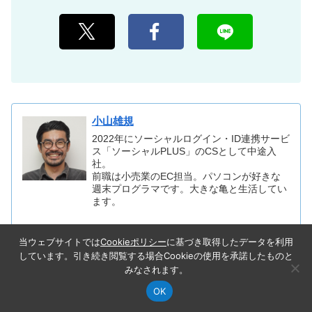
小山雄規
2022年にソーシャルログイン・ID連携サービ
ス「ソーシャルPLUS」のCSとして中途入
社。
前職は小売業のEC担当。パソコンが好きな
週末プログラマです。大きな亀と生活してい
ます。
当ウェブサイトでは
Cookieポリシー
に基づき取得したデータを利用
しています。引き続き閲覧する場合Cookieの使用を承諾したものと
LINE Developers
LINE公式アカウント
みなされます。
OK
記事カテゴリ
この記事の目次
シェア
検索
サイドバー
カテゴリから記事を探す