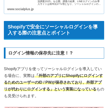
況調査2025」を公開。調査の結果、LINEログインのみ導
入サイトは前年比27％増となり、ソーシャルログインの利
用回数ではLINEログインが88％を占めるなど、LINEを軸
www.socialplus.jp
とした構成の拡...
Shopifyで安全にソーシャルログインを導
入する際の注意点とポイント
ログイン情報の保存先に注意！？
Shopifyアプリを使ってソーシャルログインを導入してい
る場合に、実際は
「外部のアプリにShopifyにログインす
るためのユーザーのID / PWが保存されており、外部アプ
リが代わりにログインする」という実装になっている
もの
も見受けられます。