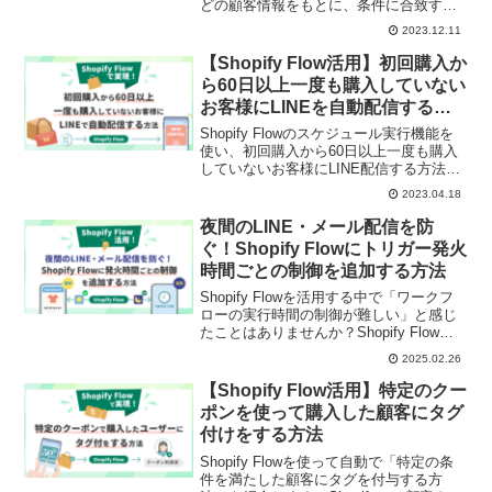
どの顧客情報をもとに、条件に合致する
顧客の群を動的に作成できる機能です。
2023.12.11
本記事では、具体的なセグメント条件の
作り方からよく使うセグメント例のほ
【Shopify Flow活用】初回購入か
か、作成したセグメントをメルマガや
ら60日以上一度も購入していない
LINE配信の宛先として指定する方法もご
お客様にLINEを自動配信する方
紹介します！
法
Shopify Flowのスケジュール実行機能を
使い、初回購入から60日以上一度も購入
していないお客様にLINE配信する方法を
解説します。2回目以降の購入促進や休眠
2023.04.18
顧客へのアプローチ施策としてご活用く
ださい！Shopify Flowの「Wait」では1つ
夜間のLINE・メール配信を防
のワークフローにつき最大30日間しか待
ぐ！Shopify Flowにトリガー発火
機できませんでしたが、スケジュール実
時間ごとの制御を追加する方法
行機能をうまく使えば、30日以上待機し
てのワークフロー実行も可能です。
Shopify Flowを活用する中で「ワークフ
ローの実行時間の制御が難しい」と感じ
たことはありませんか？Shopify Flowで
構築したワークフローに「トリガーの発
2025.02.26
火時間ごとの制御」を追加する方法を紹
介します。「Flowを使って自動化してい
【Shopify Flow活用】特定のクー
るLINE・メール配信の夜間配信を避ける
ポンを使って購入した顧客にタグ
（除外する）」「夜間に発送処理された
付けをする方法
注文のLINE・メール通知を、日中に配信
するよう制御する」などの活用例も解
Shopify Flowを使って自動で「特定の条
説。
件を満たした顧客にタグを付与する方