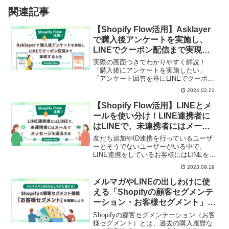
関連記事
【Shopify Flow活用】Asklayer
で購入後アンケートを実施し、
LINEでクーポン配信まで実現す
る方法
実際の画面つきでわかりやすく解説！
「購入後にアンケートを実施したい」
「アンケート回答を基にLINEでクーポン
を配信したい」という方におすすめの記
2024.02.21
事です。アンケートアプリ「Asklayer」
を使った購入後アンケートの実施方法
【Shopify Flow活用】LINEとメ
や、「Shopify Flow」とLINE連携アプリ
ールを使い分け！LINE連携者に
「CRM PLUS on LINE」を使って、アン
はLINEで、未連携者にはメール
ケート回答者にLINEでクーポンコードを
でメッセージを送る方法
配信する方法を解説します。
友だち追加やID連携を行っているユーザ
ーとそうでないユーザーがいる中で、
LINE連携をしているお客様にはLINEを、
LINE連携をしていないお客様にはメール
2023.09.19
を送信するワークフローを組む方法をご
紹介します。「Shopify Flow」もしくは
メルマガやLINEの出しわけに使
「Shopifyの自動化（オートメーション機
える「Shopifyの顧客セグメンテ
能）」の具体的な設定方法も解説！
ーション・お客様セグメント」を
理解しよう
Shopifyの顧客セグメンテーション（お客
様セグメント）とは、過去の購入履歴な