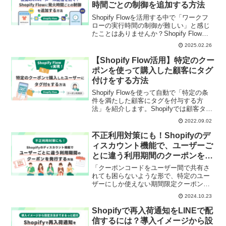
時間ごとの制御を追加する方法
て「30日以上前にシャツを購入したユー
ザーに対して、ボトムスをおすすめする
Shopify Flowを活用する中で「ワークフ
メッセージをLINEで配信する」方法を実
ローの実行時間の制御が難しい」と感じ
際の画面つきでわかりやすく解説してい
たことはありませんか？Shopify Flowで
きます。
構築したワークフローに「トリガーの発
2025.02.26
火時間ごとの制御」を追加する方法を紹
介します。「Flowを使って自動化してい
【Shopify Flow活用】特定のクー
るLINE・メール配信の夜間配信を避ける
ポンを使って購入した顧客にタグ
（除外する）」「夜間に発送処理された
付けをする方法
注文のLINE・メール通知を、日中に配信
するよう制御する」などの活用例も解
Shopify Flowを使って自動で「特定の条
説。
件を満たした顧客にタグを付与する方
法」を紹介します。Shopifyでは顧客タグ
で顧客データに追加情報を付与できま
2022.09.02
す。付与したタグでユーザーを絞り込ん
だり、LINEのセグメント配信にも活用で
不正利用対策にも！Shopifyのデ
きます。
ィスカウント機能で、ユーザーご
とに違う利用期間のクーポンを発
行する方法
「クーポンコードをユーザー間で共有さ
れても困らないような形で、特定のユー
ザーにしか使えない期間限定クーポンを
発行したい」という方におすすめの記事
2024.10.23
です。本記事では「初回購入の2週間後
に、次回の注文が10%OFFになるディス
Shopifyで再入荷通知をLINEで配
カウントクーポンを20日の期間限定で発
信するには？導入イメージから設
行し、LINEでクーポンを配信する」とい