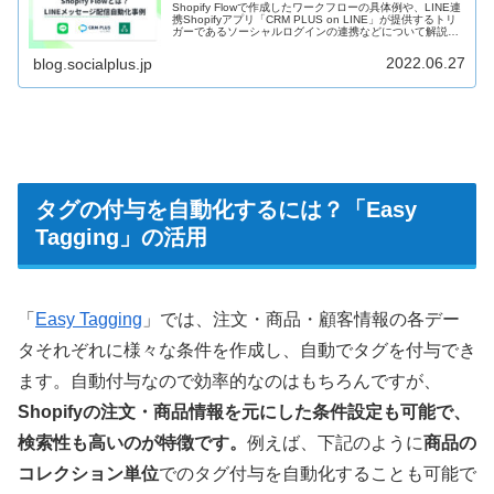
Shopify Flowで作成したワークフローの具体例や、LINE連
携Shopifyアプリ「CRM PLUS on LINE」が提供するトリ
ガーであるソーシャルログインの連携などについて解説し
ます。また、要望の多いワークフローの実現例などもご紹
介します。
2022.06.27
blog.socialplus.jp
タグの付与を自動化するには？「Easy
Tagging」の活用
「
Easy Tagging
」では、注文・商品・顧客情報の各デー
タそれぞれに様々な条件を作成し、自動でタグを付与でき
ます。自動付与なので効率的なのはもちろんですが、
Shopifyの注文・商品情報を元にした条件設定も可能で、
検索性も高いのが特徴です。
例えば、下記のように
商品の
コレクション単位
でのタグ付与を自動化することも可能で