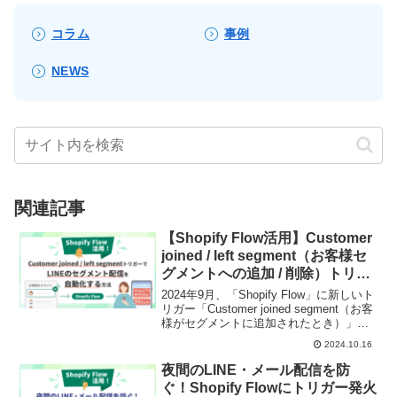
コラム
事例
NEWS
関連記事
【Shopify Flow活用】Customer
joined / left segment（お客様セ
グメントへの追加 / 削除）トリガ
ーで、LINEのセグメント配信を
2024年9月、「Shopify Flow」に新しいト
自動化する方法
リガー「Customer joined segment（お客
様がセグメントに追加されたとき）」と
「Customer left segment（お客様がセグ
2024.10.16
メントから削除されたとき）」が追加さ
れました。このトリガーを活用すること
夜間のLINE・メール配信を防
で、LINEのセグメント配信を簡単に自動
ぐ！Shopify Flowにトリガー発火
化可能です！本記事では、活用事例とし