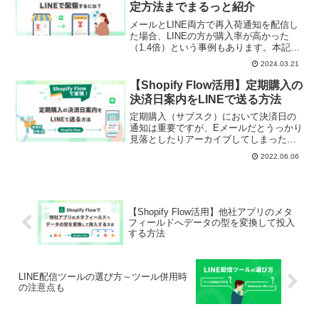
定方法までまるっと紹介
う例で具体的な手順を解説します。
メールとLINE両方で再入荷通知を配信し
た場合、LINEの方が購入率が高かった
（1.4倍）という事例もあります。本記事
では、Shopifyアプリ「AMP ‑ Back in
2024.03.21
Stock」と「CRM PLUS on LINE」を使っ
て再入荷通知をLINEで配信する方法を解
【Shopify Flow活用】定期購入の
説します。LINEで再入荷通知施策を効果
決済日案内をLINEで送る方法
的にスタートしましょう！
定期購入（サブスク）において決済日の
通知は重要ですが、Eメールだとうっかり
見落としたりアーカイブしてしまった
り……そんな課題の解決のためにLINE活
2022.06.06
用を行っている企業もあります。本記事
では、次回決済日の案内をLINEで送る方
法を紹介します。LINE配信には弊社ソー
シャルPLUSのShopifyアプリ「CRM
PLUS on LINE」、定期購入にはハックル
【Shopify Flow活用】他社アプリのメタ
ベリー社のShopifyアプリ「定期購買」、
フィールドへデータの型を変換して投入
ワークフロー自動化には「Shopify
する方法
Flow」を利用しています。
LINE配信ツールの選び方～ツール併用時
の注意点も