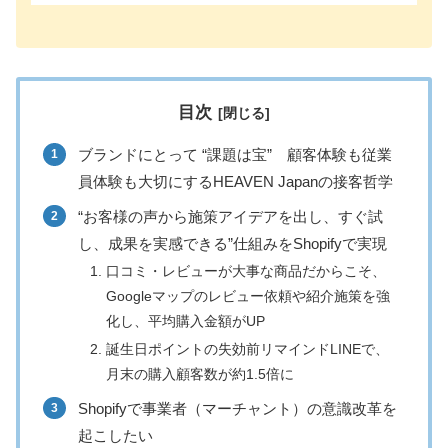
目次
ブランドにとって “課題は宝” 顧客体験も従業
員体験も大切にするHEAVEN Japanの接客哲学
“お客様の声から施策アイデアを出し、すぐ試
し、成果を実感できる”仕組みをShopifyで実現
口コミ・レビューが大事な商品だからこそ、
Googleマップのレビュー依頼や紹介施策を強
化し、平均購入金額がUP
誕生日ポイントの失効前リマインドLINEで、
月末の購入顧客数が約1.5倍に
Shopifyで事業者（マーチャント）の意識改革を
起こしたい