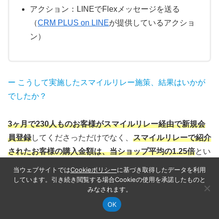
アクション：LINEでFlexメッセージを送る
（
CRM PLUS on LINE
が提供しているアクショ
ン）
ー こうして実施したスマイルリレー施策、結果はいかが
でしたか？
3ヶ月で230人ものお客様がスマイルリレー経由で新規会
員登録
してくださっただけでなく、
スマイルリレーで紹介
されたお客様の購入金額は、当ショップ平均の1.25倍
とい
う結果になりました（2025年2月の実績値より算出）。
当ウェブサイトでは
Cookieポリシー
に基づき取得したデータを利用
しています。引き続き閲覧する場合Cookieの使用を承諾したものと
みなされます。
信頼している友人の紹介だからこそ安心してお買い物いた
OK
だけるという輪が広がっていることを嬉しく思いますし、
記事カテゴリ
この記事の目次
シェア
検索
サイドバー