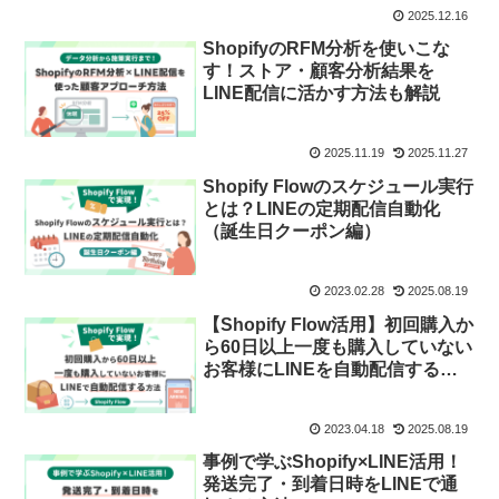
2025.12.16
ShopifyのRFM分析を使いこな
す！ストア・顧客分析結果を
LINE配信に活かす方法も解説
2025.11.19
2025.11.27
Shopify Flowのスケジュール実行
とは？LINEの定期配信自動化
（誕生日クーポン編）
2023.02.28
2025.08.19
【Shopify Flow活用】初回購入か
ら60日以上一度も購入していない
お客様にLINEを自動配信する方
法
2023.04.18
2025.08.19
事例で学ぶShopify×LINE活用！
発送完了・到着日時をLINEで通